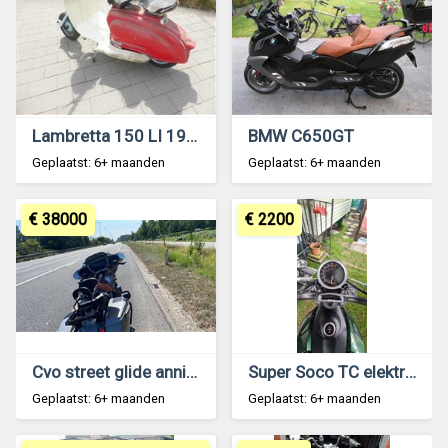
Lambretta 150 LI 1960 te koop
BMW C650GT
Geplaatst: 6+ maanden
Geplaatst: 6+ maanden
€ 38000
€ 2200
Cvo street glide anniversary 120
Super Soco TC elektric (gelijk aan benzine 49cc)
Geplaatst: 6+ maanden
Geplaatst: 6+ maanden