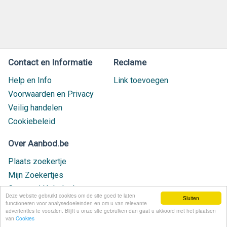
Contact en Informatie
Reclame
Help en Info
Link toevoegen
Voorwaarden en Privacy
Veilig handelen
Cookiebeleid
Over Aanbod.be
Plaats zoekertje
Mijn Zoekertjes
Contact / Helpdesk
Deze website gebruikt cookies om de site goed te laten
Sluiten
Nieuw geplaatst
functioneren voor analysedoeleinden en om u van relevante
advertenties te voorzien. Blijft u onze site gebruiken dan gaat u akkoord met het plaatsen
van
Cookies