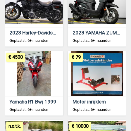
2023 Harley-Davidson Nightster Special
2023 YAMAHA ZUMA 125
Geplaatst: 6+ maanden
Geplaatst: 6+ maanden
€ 4500
€ 79
Yamaha R1 Bwj 1999
Motor inrijklem
Geplaatst: 6+ maanden
Geplaatst: 6+ maanden
n.o.t.k.
€ 10000