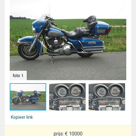
foto 1
fot
Kopieer link
prijs: € 10000