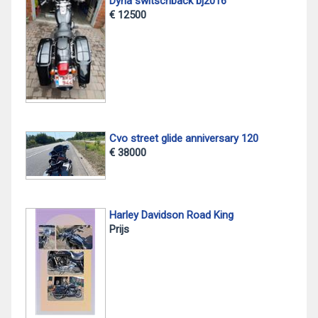
Dyna switschback bj2016
€ 12500
Cvo street glide anniversary 120
€ 38000
Harley Davidson Road King
Prijs