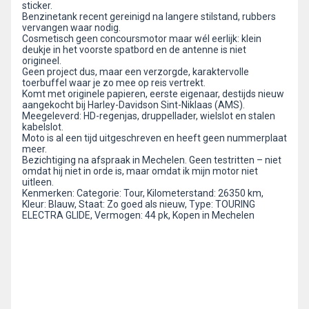
sticker.
Benzinetank recent gereinigd na langere stilstand, rubbers
vervangen waar nodig.
Cosmetisch geen concoursmotor maar wél eerlijk: klein
deukje in het voorste spatbord en de antenne is niet
origineel.
Geen project dus, maar een verzorgde, karaktervolle
toerbuffel waar je zo mee op reis vertrekt.
Komt met originele papieren, eerste eigenaar, destijds nieuw
aangekocht bij Harley-Davidson Sint-Niklaas (AMS).
Meegeleverd: HD-regenjas, druppellader, wielslot en stalen
kabelslot.
Moto is al een tijd uitgeschreven en heeft geen nummerplaat
meer.
Bezichtiging na afspraak in Mechelen. Geen testritten – niet
omdat hij niet in orde is, maar omdat ik mijn motor niet
uitleen.
Kenmerken: Categorie: Tour, Kilometerstand: 26350 km,
Kleur: Blauw, Staat: Zo goed als nieuw, Type: TOURING
ELECTRA GLIDE, Vermogen: 44 pk, Kopen in Mechelen