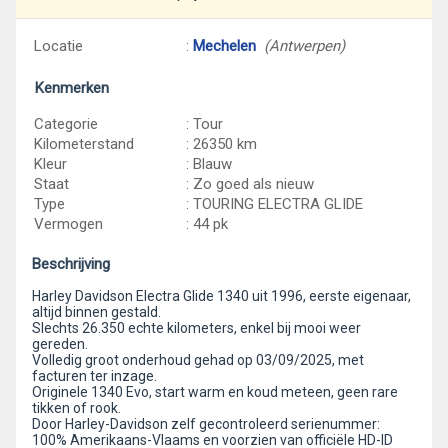
Locatie
:
Mechelen
(Antwerpen)
Kenmerken
Categorie
: Tour
Kilometerstand
: 26350 km
Kleur
: Blauw
Staat
: Zo goed als nieuw
Type
: TOURING ELECTRA GLIDE
Vermogen
: 44 pk
Beschrijving
Harley Davidson Electra Glide 1340 uit 1996, eerste eigenaar,
altijd binnen gestald.
Slechts 26.350 echte kilometers, enkel bij mooi weer
gereden.
Volledig groot onderhoud gehad op 03/09/2025, met
facturen ter inzage.
Originele 1340 Evo, start warm en koud meteen, geen rare
tikken of rook.
Door Harley-Davidson zelf gecontroleerd serienummer:
100% Amerikaans-Vlaams en voorzien van officiële HD-ID