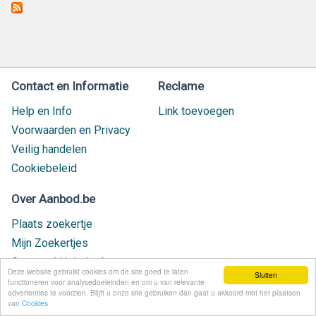
Contact en Informatie
Reclame
Help en Info
Link toevoegen
Voorwaarden en Privacy
Veilig handelen
Cookiebeleid
Over Aanbod.be
Plaats zoekertje
Mijn Zoekertjes
Contact / Helpdesk
Deze website gebruikt cookies om de site goed te laten
Sluiten
Nieuw geplaatst
functioneren voor analysedoeleinden en om u van relevante
advertenties te voorzien. Blijft u onze site gebruiken dan gaat u akkoord met het plaatsen
van
Cookies