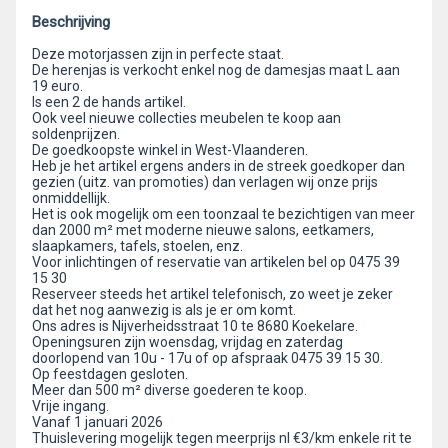
Beschrijving
Deze motorjassen zijn in perfecte staat.
De herenjas is verkocht enkel nog de damesjas maat L aan
19 euro.
Is een 2 de hands artikel.
Ook veel nieuwe collecties meubelen te koop aan
soldenprijzen.
De goedkoopste winkel in West-Vlaanderen.
Heb je het artikel ergens anders in de streek goedkoper dan
gezien (uitz. van promoties) dan verlagen wij onze prijs
onmiddellijk.
Het is ook mogelijk om een toonzaal te bezichtigen van meer
dan 2000 m² met moderne nieuwe salons, eetkamers,
slaapkamers, tafels, stoelen, enz.
Voor inlichtingen of reservatie van artikelen bel op 0475 39
15 30
Reserveer steeds het artikel telefonisch, zo weet je zeker
dat het nog aanwezig is als je er om komt.
Ons adres is Nijverheidsstraat 10 te 8680 Koekelare.
Openingsuren zijn woensdag, vrijdag en zaterdag
doorlopend van 10u - 17u of op afspraak 0475 39 15 30.
Op feestdagen gesloten.
Meer dan 500 m² diverse goederen te koop.
Vrije ingang.
Vanaf 1 januari 2026
Thuislevering mogelijk tegen meerprijs nl €3/km enkele rit te